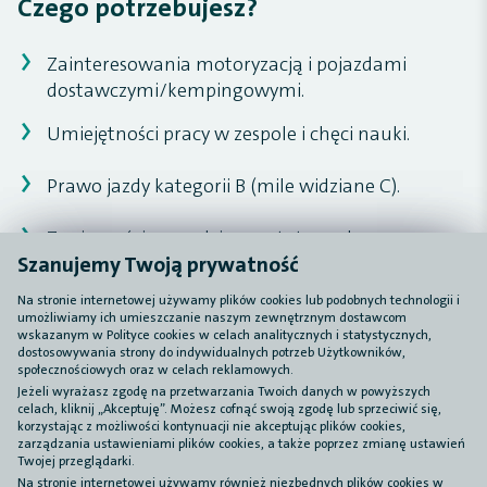
Czego potrzebujesz?
Zainteresowania motoryzacją i pojazdami
dostawczymi/kempingowymi.
Umiejętności pracy w zespole i chęci nauki.
Prawo jazdy kategorii B (mile widziane C).
Znajomości narzędzi warsztatowych oraz
Szanujemy Twoją prywatność
Szanujemy Twoją prywatność
podstaw mechaniki i elektroniki.
Na stronie internetowej używamy plików cookies lub podobnych technologii i
Na stronie internetowej używamy plików cookies lub podobnych technologii i
umożliwiamy ich umieszczanie naszym zewnętrznym dostawcom
umożliwiamy ich umieszczanie naszym zewnętrznym dostawcom
wskazanym w Polityce cookies w celach analitycznych i statystycznych,
wskazanym w Polityce cookies w celach analitycznych i statystycznych,
dostosowywania strony do indywidualnych potrzeb Użytkowników,
dostosowywania strony do indywidualnych potrzeb Użytkowników,
społecznościowych oraz w celach reklamowych.
społecznościowych oraz w celach reklamowych.
Jeżeli wyrażasz zgodę na przetwarzania Twoich danych w powyższych
Jeżeli wyrażasz zgodę na przetwarzania Twoich danych w powyższych
celach, kliknij „Akceptuję”. Możesz cofnąć swoją zgodę lub sprzeciwić się,
celach, kliknij „Akceptuję”. Możesz cofnąć swoją zgodę lub sprzeciwić się,
korzystając z możliwości kontynuacji nie akceptując plików cookies,
korzystając z możliwości kontynuacji nie akceptując plików cookies,
zarządzania ustawieniami plików cookies, a także poprzez zmianę ustawień
zarządzania ustawieniami plików cookies, a także poprzez zmianę ustawień
Twojej przeglądarki.
Twojej przeglądarki.
Blog
Na stronie internetowej używamy również niezbędnych plików cookies w
Na stronie internetowej używamy również niezbędnych plików cookies w