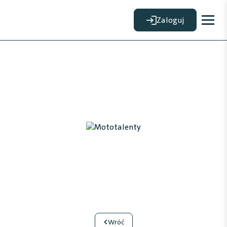
Zaloguj
<
Wróć