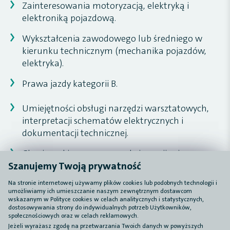
Zainteresowania motoryzacją, elektryką i
elektroniką pojazdową.
Wykształcenia zawodowego lub średniego w
kierunku technicznym (mechanika pojazdów,
elektryka).
Prawa jazdy kategorii B.
Umiejętności obsługi narzędzi warsztatowych,
interpretacji schematów elektrycznych i
dokumentacji technicznej.
Chęci nauki, pracy w zespole i rozwijania
Szanujemy Twoją prywatność
Szanujemy Twoją prywatność
kompetencji technicznych.
Na stronie internetowej używamy plików cookies lub podobnych technologii i
Na stronie internetowej używamy plików cookies lub podobnych technologii i
umożliwiamy ich umieszczanie naszym zewnętrznym dostawcom
umożliwiamy ich umieszczanie naszym zewnętrznym dostawcom
wskazanym w Polityce cookies w celach analitycznych i statystycznych,
wskazanym w Polityce cookies w celach analitycznych i statystycznych,
dostosowywania strony do indywidualnych potrzeb Użytkowników,
dostosowywania strony do indywidualnych potrzeb Użytkowników,
społecznościowych oraz w celach reklamowych.
społecznościowych oraz w celach reklamowych.
Jeżeli wyrażasz zgodę na przetwarzania Twoich danych w powyższych
Jeżeli wyrażasz zgodę na przetwarzania Twoich danych w powyższych