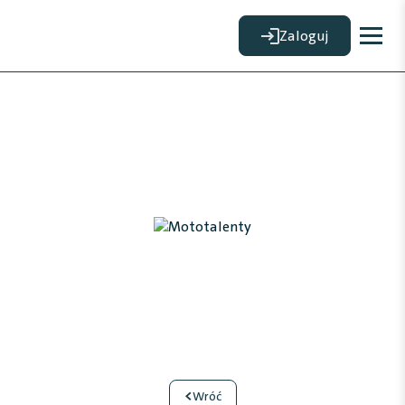
Zaloguj
<
Wróć